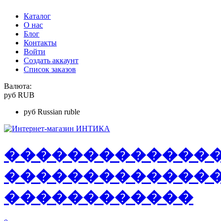
Каталог
О нас
Блог
Контакты
Войти
Создать аккаунт
Список заказов
Валюта:
руб
RUB
руб
Russian ruble
�
�
�
�
�
�
�
�
�
�
�
�
�
�
�
�
�
�
�
�
�
�
�
�
�
�
�
�
�
�
�
�
�
�
�
�
�
�