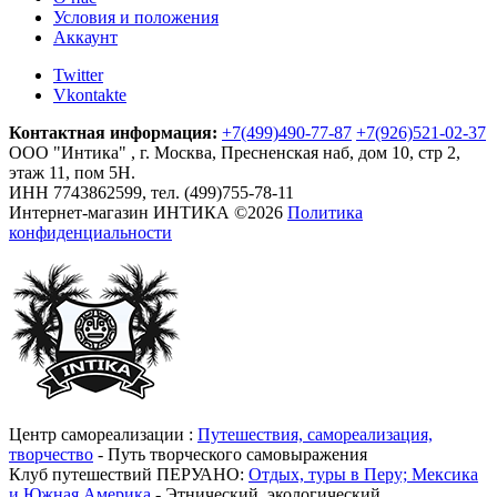
Условия и положения
Аккаунт
Twitter
Vkontakte
Контактная информация:
+7(499)490-77-87
+7(926)521-02-37
ООО "Интика" , г. Москва, Пресненская наб, дом 10, стр 2,
этаж 11, пом 5Н.
ИНН 7743862599, тел. (499)755-78-11
Интернет-магазин ИНТИКА
©
2026
Политика
конфиденциальности
Центр самореализации :
Путешествия, самореализация,
творчество
- Путь творческого самовыражения
Клуб путешествий ПЕРУАНО:
Отдых, туры в Перу; Мексика
и Южная Америка
- Этнический, экологический,