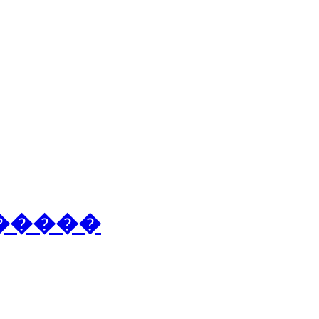
�
�
�
�
�