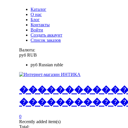
Каталог
О нас
Блог
Контакты
Войти
Создать аккаунт
Список заказов
Валюта:
руб
RUB
руб
Russian ruble
�
�
�
�
�
�
�
�
�
�
�
�
�
�
�
�
�
�
�
�
�
�
0
Recently added item(s)
Total: