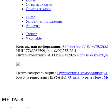
Войти
Создать аккаунт
Список заказов
О нас
Условия и положения
Аккаунт
Twitter
Vkontakte
Контактная информация:
+7(499)490-77-87
+7(926)52
ИНН 7743862599, тел. (499)755-78-11
Интернет-магазин ИНТИКА
©
2026
Политика конфиде
Центр самореализации :
Путешествия, самореализация,
Клуб путешествий ПЕРУАНО:
Отдых, туры в Перу; 
ME-TALK