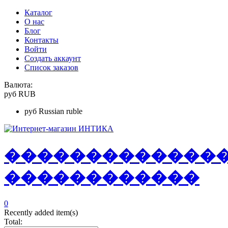
Каталог
О нас
Блог
Контакты
Войти
Создать аккаунт
Список заказов
Валюта:
руб
RUB
руб
Russian ruble
�
�
�
�
�
�
�
�
�
�
�
�
�
�
�
�
�
�
�
�
�
�
�
�
�
0
Recently added item(s)
Total: