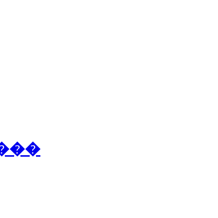
�
�
�