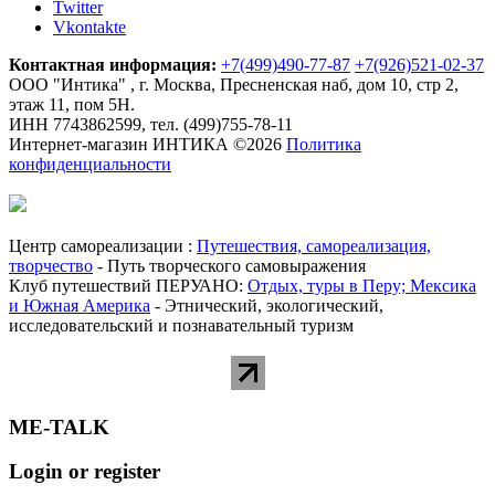
Twitter
Vkontakte
Контактная информация:
+7(499)490-77-87
+7(926)521-02-37
ООО "Интика" , г. Москва, Пресненская наб, дом 10, стр 2,
этаж 11, пом 5Н.
ИНН 7743862599, тел. (499)755-78-11
Интернет-магазин ИНТИКА
©
2026
Политика
конфиденциальности
Центр самореализации :
Путешествия, самореализация,
творчество
- Путь творческого самовыражения
Клуб путешествий ПЕРУАНО:
Отдых, туры в Перу; Мексика
и Южная Америка
- Этнический, экологический,
исследовательский и познавательный туризм
ME-TALK
Login or register