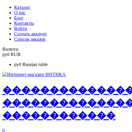
Каталог
О нас
Блог
Контакты
Войти
Создать аккаунт
Список заказов
Валюта:
руб
RUB
руб
Russian ruble
�
�
�
�
�
�
�
�
�
�
�
�
�
�
�
�
�
�
�
�
�
�
�
�
�
�
�
�
�
�
�
�
�
�
�
�
�
�
0